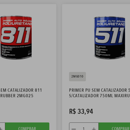
2MG010
SEM CATALIZADOR 811
PRIMER PU SEM CATALIZADOR 
IRUBBER 2MG025
S/CATALIZADOR 750ML MAXIR
2MG010
R$
33
,
94
COMPRAR
COMPRAR