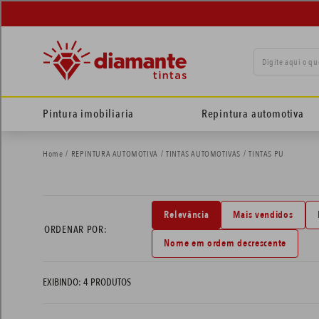
Digite aqui o qu
termos mais buscados
Pintura imobiliaria
Repintura automotiva
tinta suvinil
1
º
REPINTURA AUTOMOTIVA
TINTAS AUTOMOTIVAS
TINTAS PU
tinta eucatex
2
º
adesivo
3
º
Relevância
Mais vendidos
tinta branca
4
º
ORDENAR POR
Nome em ordem decrescente
tinta piso
5
º
massa corrida
6
º
4
PRODUTOS
spray
7
º