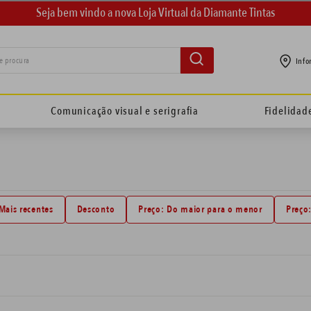
Seja bem vindo a nova Loja Virtual da Diamante Tintas
e procura
Info
Comunicação visual e serigrafia
Fidelidad
Mais recentes
Desconto
Preço: Do maior para o menor
Preço