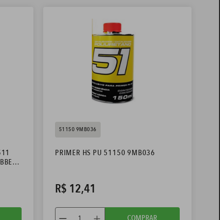
51150 9MB036
511
PRIMER HS PU 51150 9MB036
UBBER
R$
12
,
41
COMPRAR