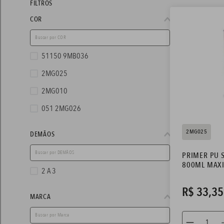
FILTROS
tinta coral
8
º
COR
tinta esmalte
9
º
verniz
10
º
51150 9MB036
2MG025
2MG010
051 2MG026
2MG025
DEMÃOS
PRIMER PU 
800ML MAX
2 A 3
R$
33
,
35
MARCA