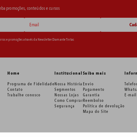
ceba promoções, conteúdos e cursos
ários e promoções através da Newsletter Diamante Tintas
Home
Institucional
Saiba mais
Infor
Programa de Fidelidade
Nossa História
Envio
Telef
Contato
Segmentos
Pagamento
Whats
Trabalhe conosco
Nossas Lojas
Garantia
E-mai
Como Comprar
Reembolso
Segurança
Política de devolução
Mapa do Site