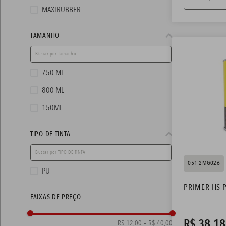
MAXIRUBBER
TAMANHO
750 ML
800 ML
150ML
TIPO DE TINTA
051 2MG026
PU
PRIMER HS 
FAIXAS DE PREÇO
R$
38
,
18
R$ 12,00
–
R$ 40,00