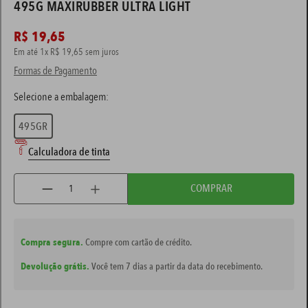
495G MAXIRUBBER ULTRA LIGHT
tinta branca
7
º
R$
19
,
65
Em até
1
x
R$
19
,
65
spray
sem juros
8
º
Formas de Pagamento
massa corrida
9
º
verniz
10
º
495GR
Calculadora de tinta
COMPRAR
Compra segura.
Compre com cartão de crédito.
Devolução grátis.
Você tem 7 dias a partir da data do recebimento.