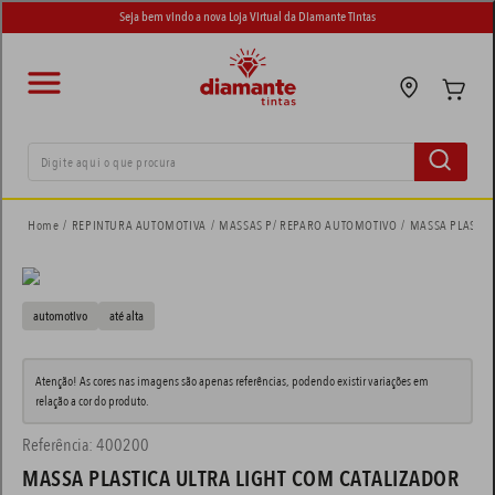
Seja bem vindo a nova Loja Virtual da Diamante Tintas
Digite aqui o que procura
termos mais buscados
REPINTURA AUTOMOTIVA
MASSAS P/ REPARO AUTOMOTIVO
MASSA PLASTIC
tinta suvinil
1
º
tinta eucatex
2
º
automotivo
até
alta
adesivo
3
º
Atenção! As cores nas imagens são apenas referências, podendo existir variações em
tinta esmalte
relação a cor do produto.
4
º
Referência
:
400200
tinta piso
5
º
MASSA PLASTICA ULTRA LIGHT COM CATALIZADOR
tinta coral
6
º