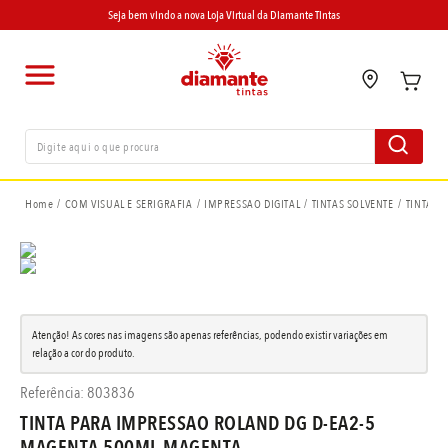
Seja bem vindo a nova Loja Virtual da Diamante Tintas
COM VISUAL E SERIGRAFIA
IMPRESSAO DIGITAL
TINTAS SOLVENTE
TINTA P
Atenção! As cores nas imagens são apenas referências, podendo existir variações em
relação a cor do produto.
Referência
:
803836
TINTA PARA IMPRESSAO ROLAND DG D-EA2-5
MAGENTA 500ML MAGENTA