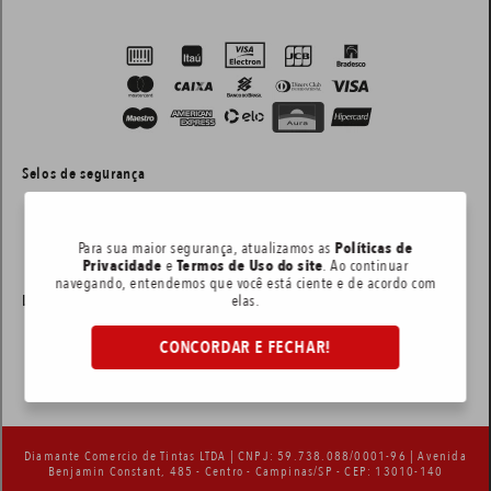
Selos de segurança
Para sua maior segurança, atualizamos as
Políticas de
Privacidade
e
Termos de Uso do site
. Ao continuar
navegando, entendemos que você está ciente e de acordo com
Layout e desenvolvimento:
elas.
CONCORDAR E FECHAR!
Diamante Comercio de Tintas LTDA | CNPJ: 59.738.088/0001-96 | Avenida
Benjamin Constant, 485 - Centro - Campinas/SP - CEP: 13010-140