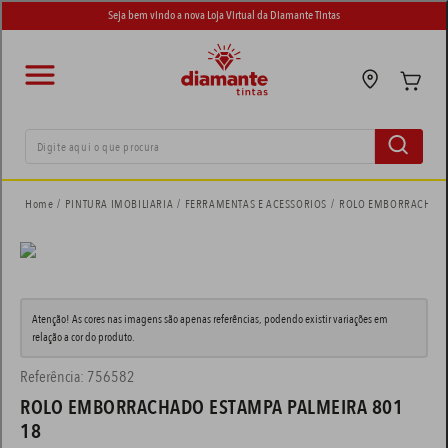
Seja bem vindo a nova Loja Virtual da Diamante Tintas
Digite aqui o que procura
termos mais buscados
PINTURA IMOBILIARIA
FERRAMENTAS E ACESSORIOS
ROLO EMBORRACHADO
tinta suvinil
1
º
tinta eucatex
2
º
Atenção! As cores nas imagens são apenas referências, podendo existir variações em
adesivo
3
º
relação a cor do produto.
tinta branca
4
º
Referência
:
756582
ROLO EMBORRACHADO ESTAMPA PALMEIRA 801
spray
5
º
18
tinta piso
6
º