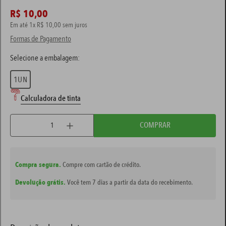
R$
10
,
00
massa corrida
7
º
Em até
1
x
R$
10
,
00
sem juros
Formas de Pagamento
tinta esmalte
8
º
tinta coral
9
º
tinta acrílica
1UN
10
º
Calculadora de tinta
COMPRAR
Compra segura.
Compre com cartão de crédito.
Devolução grátis.
Você tem 7 dias a partir da data do recebimento.