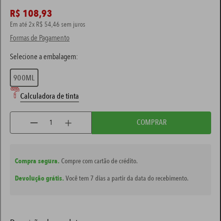
R$
108
,
93
tinta branca
7
º
Em até
2
x
R$
54
,
46
sem juros
Formas de Pagamento
spray
8
º
massa corrida
9
º
verniz
900ML
10
º
Calculadora de tinta
COMPRAR
Compra segura.
Compre com cartão de crédito.
Devolução grátis.
Você tem 7 dias a partir da data do recebimento.