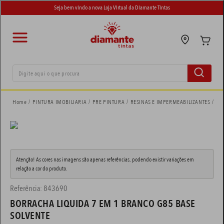
Seja bem vindo a nova Loja Virtual da Diamante Tintas
Digite aqui o que procura
termos mais buscados
PINTURA IMOBILIARIA
PRE PINTURA
RESINAS E IMPERMEABILIZANTES
BO
tinta suvinil
1
º
tinta eucatex
2
º
Atenção! As cores nas imagens são apenas referências, podendo existir variações em
adesivo
3
º
relação a cor do produto.
tinta esmalte
4
º
Referência
:
843690
BORRACHA LIQUIDA 7 EM 1 BRANCO G85 BASE
tinta piso
5
º
SOLVENTE
tinta coral
6
º