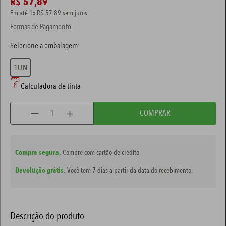
R$
57
,
89
Em até
1
x
R$
57
,
89
sem juros
tinta esmalte
7
º
Formas de Pagamento
tinta coral
8
º
massa corrida
9
º
1UN
verniz
10
º
Calculadora de tinta
COMPRAR
Compra segura.
Compre com cartão de crédito.
Devolução grátis.
Você tem 7 dias a partir da data do recebimento.
Descrição do produto