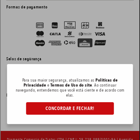
Formas de pagamento
Selos de segurança
Para sua maior segurança, atualizamos as
Políticas de
Privacidade
e
Termos de Uso do site
. Ao continuar
navegando, entendemos que você está ciente e de acordo com
Layout e desenvolvimento:
elas.
CONCORDAR E FECHAR!
Diamante Comercio de Tintas LTDA | CNPJ: 59.738.088/0001-96 | Avenida