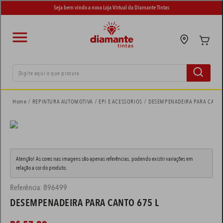
Seja bem vindo a nova Loja Virtual da Diamante Tintas
Digite aqui o que procura
termos mais buscados
REPINTURA AUTOMOTIVA
EPI E ACESSORIOS
DESEMPENADEIRA PARA CANTO
tinta suvinil
1
º
tinta eucatex
2
º
Atenção! As cores nas imagens são apenas referências, podendo existir variações em
adesivo
3
º
relação a cor do produto.
tinta piso
4
º
Referência
:
896499
DESEMPENADEIRA PARA CANTO 675 L
tinta branca
5
º
spray
6
º