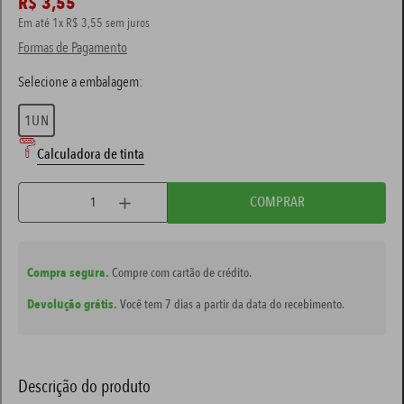
R$
3
,
55
Em até
1
x
R$
3
,
55
sem juros
massa corrida
7
º
Formas de Pagamento
tinta esmalte
8
º
tinta coral
9
º
1UN
tinta acrílica
10
º
Calculadora de tinta
COMPRAR
Compra segura.
Compre com cartão de crédito.
Devolução grátis.
Você tem 7 dias a partir da data do recebimento.
Descrição do produto