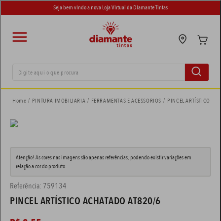
Seja bem vindo a nova Loja Virtual da Diamante Tintas
Digite aqui o que procura
termos mais buscados
PINTURA IMOBILIARIA
FERRAMENTAS E ACESSORIOS
PINCEL ARTÍSTICO AC
tinta suvinil
1
º
tinta eucatex
2
º
Atenção! As cores nas imagens são apenas referências, podendo existir variações em
adesivo
3
º
relação a cor do produto.
tinta branca
4
º
Referência
:
759134
PINCEL ARTÍSTICO ACHATADO AT820/6
spray
5
º
tinta piso
6
º