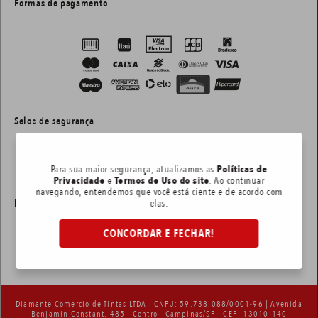
Formas de pagamento
Selos de segurança
Para sua maior segurança, atualizamos as
Políticas de
Privacidade
e
Termos de Uso do site
. Ao continuar
navegando, entendemos que você está ciente e de acordo com
Layout e desenvolvimento:
elas.
CONCORDAR E FECHAR!
Diamante Comercio de Tintas LTDA | CNPJ: 59.738.088/0001-96 | Avenida
Benjamin Constant, 485 - Centro - Campinas/SP - CEP: 13010-140