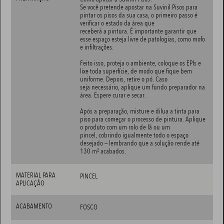
Se você pretende apostar na Suvinil Pisos para
pintar os pisos da sua casa, o primeiro passo é
verificar o estado da área que
receberá a pintura. É importante garantir que
esse espaço esteja livre de patologias, como mofo
e infiltrações.
Feito isso, proteja o ambiente, coloque os EPIs e
lixe toda superfície, de modo que fique bem
uniforme. Depois, retire o pó. Caso
seja necessário, aplique um fundo preparador na
área. Espere curar e secar.
Após a preparação, misture e dilua a tinta para
piso para começar o processo de pintura. Aplique
o produto com um rolo de lã ou um
pincel, cobrindo igualmente todo o espaço
desejado — lembrando que a solução rende até
130 m² acabados.
MATERIAL PARA
PINCEL
APLICAÇÃO
ACABAMENTO
FOSCO