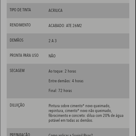
TIPO DE TINTA
ACRILICA
RENDIMENTO
ACABADO: ATE 26M2
DEMÃOS
2 A 3
PRONTA PARA USO
NÃO
SECAGEM
Ao toque: 2 horas
Entre demãos: 4 horas
Final: 72 horas
DILUIÇÃO
Pintura sobre cimento* novo queimado,
repintura, cimento* novo não queimado,
fibrocimento e concreto: dilua com 20% de água
potável em todas as demãos.
PREPARAÇÃO
Como aplicar a Suvinil Pisos?