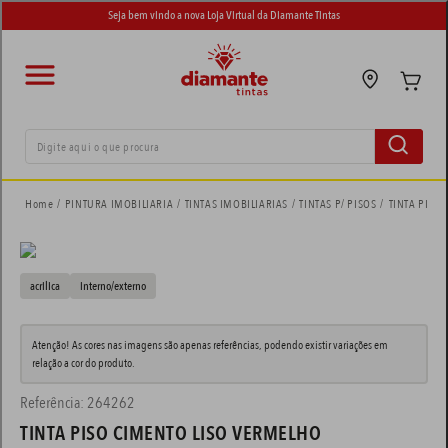
Seja bem vindo a nova Loja Virtual da Diamante Tintas
Digite aqui o que procura
termos mais buscados
PINTURA IMOBILIARIA
TINTAS IMOBILIARIAS
TINTAS P/ PISOS
TINTA PISO
tinta suvinil
1
º
tinta eucatex
2
º
acrilica
interno/externo
adesivo
3
º
Atenção! As cores nas imagens são apenas referências, podendo existir variações em
tinta piso
relação a cor do produto.
4
º
Referência
:
264262
tinta branca
5
º
TINTA PISO CIMENTO LISO VERMELHO
spray
6
º