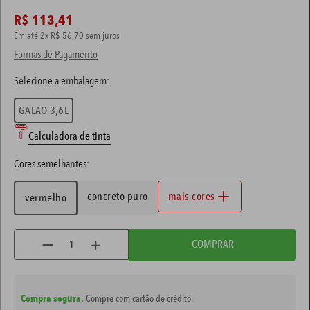
R$
113
,
41
tinta esmalte
7
º
Em até
2
x
R$
56
,
70
sem juros
tinta coral
Formas de Pagamento
8
º
massa corrida
9
º
verniz
10
º
GALAO 3,6L
Calculadora de tinta
Cores semelhantes:
concreto puro
mais cores
vermelho
COMPRAR
Compra segura.
Compre com cartão de crédito.