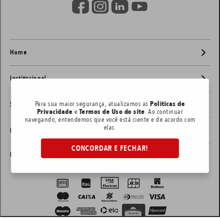
Home
Institucional
Para sua maior segurança, atualizamos as
Políticas de
Saiba mais
Privacidade
e
Termos de Uso do site
. Ao continuar
navegando, entendemos que você está ciente e de acordo com
elas.
Informações de contato
CONCORDAR E FECHAR!
Formas de pagamento